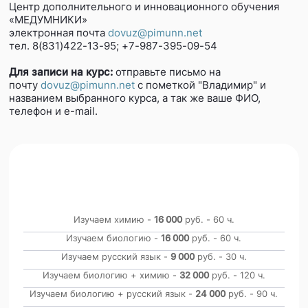
Центр дополнительного и инновационного обучения
«МЕДУМНИКИ»
электронная почта
dovuz@pimunn.net
тел. 8(831)422-13-95; +7-987-395-09-54
Для записи на курс
:
отправьте письмо на
почту
dovuz@pimunn.net
с пометкой "Владимир" и
названием выбранного курса, а так же ваше ФИО,
телефон и e-mail.
9 класс
60 часов каждому предмету, русский
язык 30 часов
Изучаем химию -
16 000
руб. - 60 ч.
Изучаем биологию -
16 000
руб. - 60 ч.
Изучаем русский язык -
9 000
руб. - 30 ч.
Изучаем биологию + химию -
32 000
руб. - 120 ч.
Изучаем биологию + русский язык -
24 000
руб. - 90 ч.